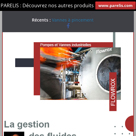
PARELIS : Découvrez nos autres produits
www.parelis.com
Passer
Récents :
Vannes à pincement
au
Système connecté Malibu
contenu
Vannes à pelle
Pompes de transfert
Pompes doseuses